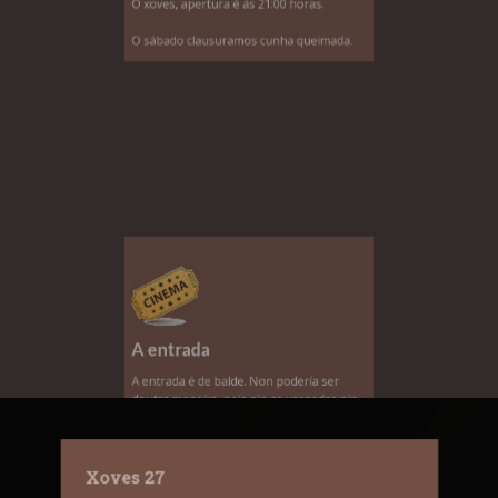
A entrada
A entrada é de balde. Non podería ser
doutra maneira, pois nin as xornadas nin
a asociación organizadora teñen ánimo de
lucro. A única limitación é o aforo, que
dificilmente se pode completar, dada a
extensión do lugar de celebración.
Xoves 27