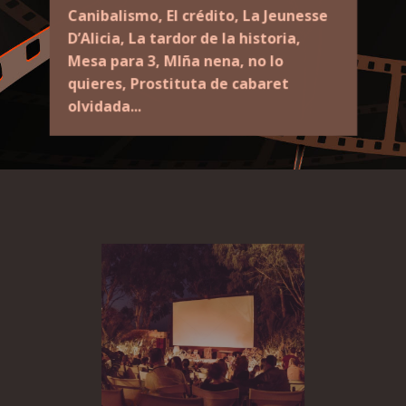
Canibalismo, El crédito,
La Jeunesse
D’Alicia, La tardor de la historia,
Mesa para 3, MIña nena, no lo
quieres, Prostituta de cabaret
olvidada...