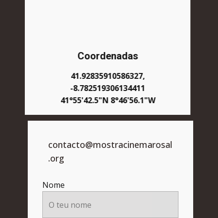
Coordenadas
41.92835910586327,
-8.782519306134411
41°55'42.5"N 8°46'56.1"W
contacto@mostracinemarosal
.org
Nome