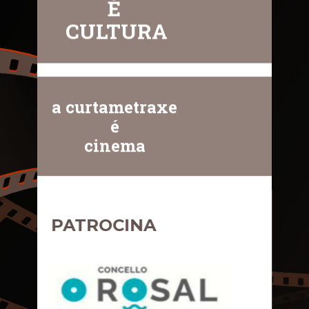
É
CULTURA
a curtametraxe
é
cinema
PATROCINA