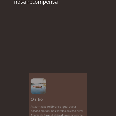
nosa recompensa
O sitio
As xornadas celébranse igual que a
pasada edición, nos xardíns da casa rural
Abadía de Eiras. A aldea do mesmo nome,
en O Rosal, está situada á beira do Miño, a
curta distancia de Vigo e a un pasiño de A
Guarda, Tomiño e Portugal.