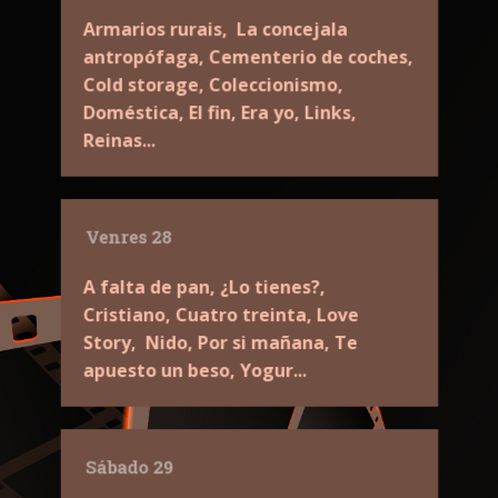
Armarios rurais, La concejala
antropófaga, Cementerio de coches,
Cold storage, Coleccionismo,
Doméstica, El fin, Era yo, Links,
Reinas...
Venres 28
A falta de pan, ¿Lo tienes?,
Cristiano, Cuatro treinta, Love
Story, Nido, Por si mañana, Te
apuesto un beso, Yogur...
Sábado 29