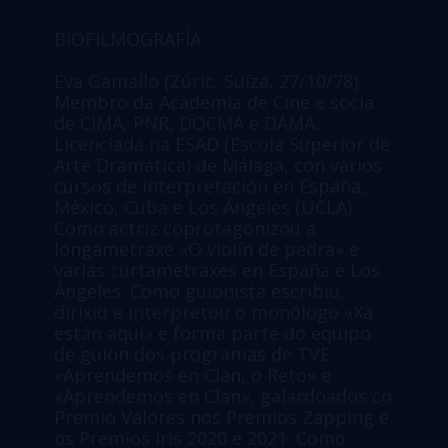
Eva Gamallo (Zúric, Suíza, 27/10/78).
Membro da Academia de Cine e socia
de CIMA, PNR, DOCMA e DAMA.
Licenciada na ESAD (Escola Superior de
Arte Dramática) de Málaga, con varios
cursos de interpretación en España,
México, Cuba e Los Ángeles (UCLA).
Como actriz coprotagonizou a
longametraxe «O violín de pedra» e
varias curtametraxes en España e Los
Ángeles. Como guionista escribiu,
dirixiu e interpretou o monólogo «Xa
están aquí» e forma parte do equipo
de guion dos programas de TVE
«Aprendemos en Clan, o Reto» e
«Aprendemos en Clan», galardoados co
Premio Valores nos Premios Zapping e
os Premios Iris 2020 e 2021. Como
directora, formouse no Basic
Filmmaker Fast Forward pola ESCAC,
asistiu ao taller de Maite Alberdi «O