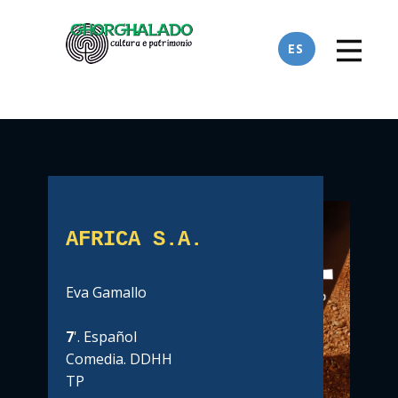
ES
AFRICA S.A.
Eva Gamallo
7
'. Español
Comedia. DDHH
TP