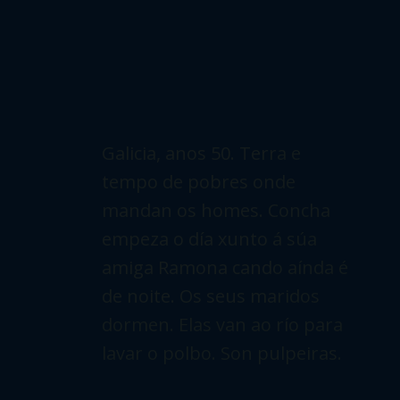
Galicia, anos 50. Terra e
tempo de pobres onde
mandan os homes. Concha
empeza o día xunto á súa
amiga Ramona cando aínda é
de noite. Os seus maridos
dormen. Elas van ao río para
lavar o polbo. Son pulpeiras.
É a hora para comer na
romaría. As pulpeiras venden