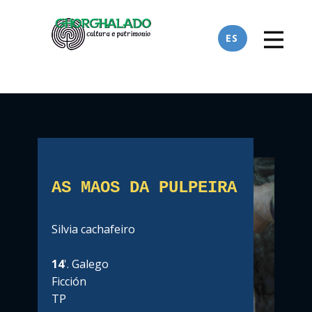
ES
AS MAOS DA PULPEIRA
Silvia cachafeiro
14
'. Galego
Ficción
TP