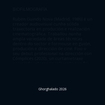
Rubén Guindo Nova (Madrid, 1986) é un
creador audiovisual cunha sólida
traxectoria en produción e realización
cinematográfica. Traballou nunha
ampla variedade de áreas técnicas
dentro do sector e formouse en guión,
produción e dirección de cine. Fixo o
seu debut profesional na dirección con
Cómplices (2020), un curtametraxe
premiado internacionalmente que foi
amplamente aclamado tanto pola
crítica como polo público.
Posteriormente, a súa segunda
película, Perder (2022), foi nomeada a
un premio Goya e, pouco a pouco, a
través das súas obras posteriores, foi
construíndo un corpo de películas de
Ghorghalado 2026
autor caracterizadas por un forte
compromiso social, con máis de 300
seleccións e 120 premios en festivais