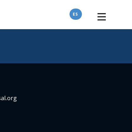
ES
sal.org